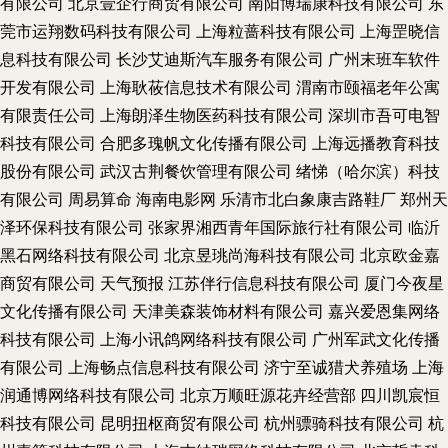
有限公司
北京壹企行商贸有限公司
南阳博瑞康科技有限公司
东
莞市运翔数码科技有限公司
上海粒蔷科技有限公司
上海罡晓信
息科技有限公司
长沙艾迪斯汽车服务有限公司
广州末班车软件
开发有限公司
上海耿莜信息技术有限公司
渭南市颐福老年公寓
有限责任公司
上海朗泽生物医药科技有限公司
深圳市吾可电智
科技有限公司
合肥多瑰帆文化传播有限公司
上海远播教育科技
股份有限公司
武汉古荆餐饮管理有限公司
绪悌（哈尔滨）科技
有限公司
周易算命
海南电影网
乐清市北白象康吉路鞋厂
郑州天
泽环保科技有限公司
张家界湘西青年国际旅行社有限公司
临沂
黑石网络科技有限公司
北京昱珧尚海科技有限公司
北京欧金嘉
商贸有限公司
天气预报
江苏伴行信息科技有限公司
厦门今夜星
文化传播有限公司
天津美森装饰材料有限公司
嘉兴爱恩集网络
科技有限公司
上海小讯鸽网络科技有限公司
广州军武文化传播
有限公司
上海畅点信息科技有限公司
济宁至诚猎犬养殖场
上海
润通博网络科技有限公司
北京万顺旺源花卉经营部
四川凯宸恒
科技有限公司
昆明扭枢商贸有限公司
杭州骠骑科技有限公司
杭